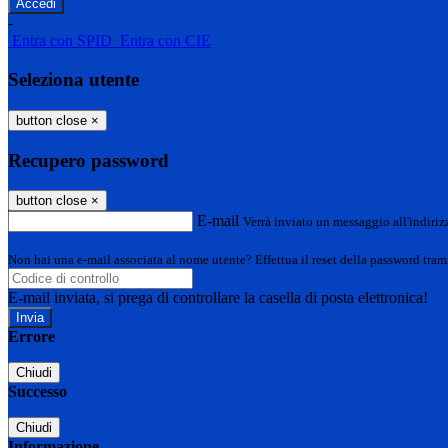
-
Entra con SPID
Entra con CIE
Seleziona utente
button close
×
Recupero password
button close
×
E-mail
Verrà inviato un messaggio all'indirizz
Non hai una e-mail associata al nome utente? Effettua il reset della password tram
E-mail inviata, si prega di controllare la casella di posta elettronica!
Errore
Chiudi
Successo
Chiudi
Informazione