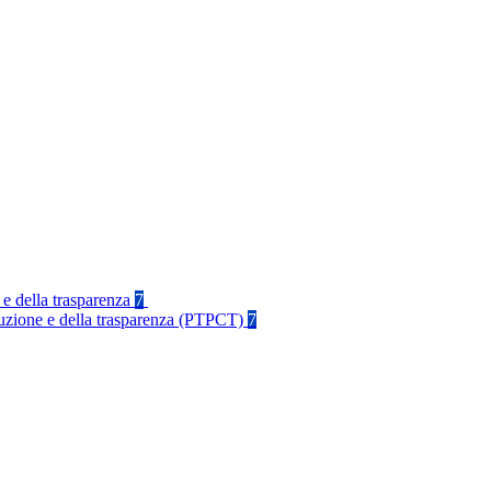
 e della trasparenza
7
rruzione e della trasparenza (PTPCT)
7