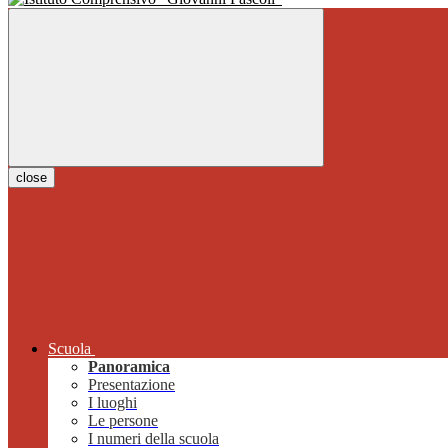
close
Scuola
Panoramica
Presentazione
I luoghi
Le persone
I numeri della scuola