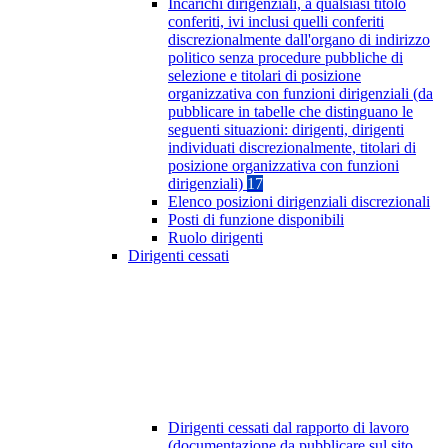
Incarichi dirigenziali, a qualsiasi titolo
conferiti, ivi inclusi quelli conferiti
discrezionalmente dall'organo di indirizzo
politico senza procedure pubbliche di
selezione e titolari di posizione
organizzativa con funzioni dirigenziali (da
pubblicare in tabelle che distinguano le
seguenti situazioni: dirigenti, dirigenti
individuati discrezionalmente, titolari di
posizione organizzativa con funzioni
dirigenziali)
17
Elenco posizioni dirigenziali discrezionali
Posti di funzione disponibili
Ruolo dirigenti
Dirigenti cessati
Dirigenti cessati dal rapporto di lavoro
(documentazione da pubblicare sul sito