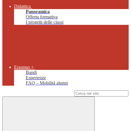
Didattica
Panoramica
Offerta formativa
I progetti delle classi
Erasmus +
Bandi
Esperienze
FAQ – Mobilità alunni
Campo di ricerca per le pagine del sito