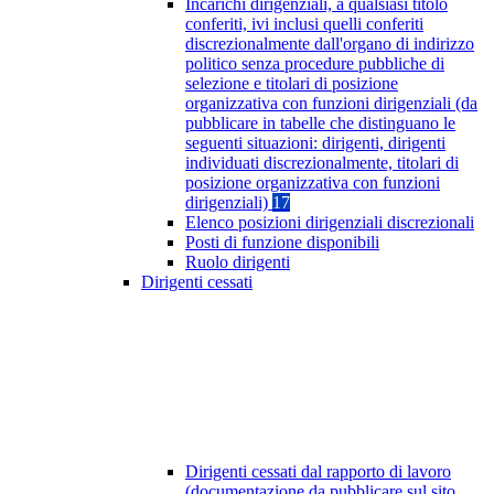
Incarichi dirigenziali, a qualsiasi titolo
conferiti, ivi inclusi quelli conferiti
discrezionalmente dall'organo di indirizzo
politico senza procedure pubbliche di
selezione e titolari di posizione
organizzativa con funzioni dirigenziali (da
pubblicare in tabelle che distinguano le
seguenti situazioni: dirigenti, dirigenti
individuati discrezionalmente, titolari di
posizione organizzativa con funzioni
dirigenziali)
17
Elenco posizioni dirigenziali discrezionali
Posti di funzione disponibili
Ruolo dirigenti
Dirigenti cessati
Dirigenti cessati dal rapporto di lavoro
(documentazione da pubblicare sul sito