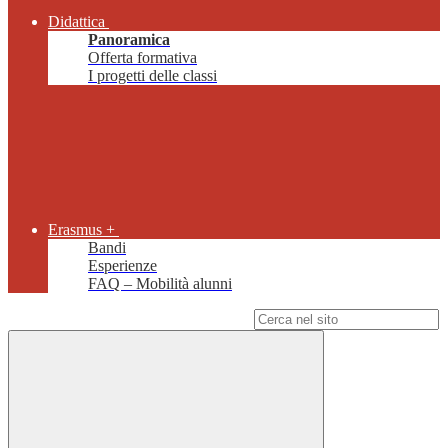
Didattica
Panoramica
Offerta formativa
I progetti delle classi
Erasmus +
Bandi
Esperienze
FAQ – Mobilità alunni
Campo di ricerca per le pagine del sito