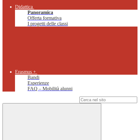
Didattica
Panoramica
Offerta formativa
I progetti delle classi
Erasmus +
Bandi
Esperienze
FAQ – Mobilità alunni
Campo di ricerca per le pagine del sito