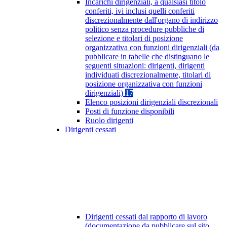
Incarichi dirigenziali, a qualsiasi titolo
conferiti, ivi inclusi quelli conferiti
discrezionalmente dall'organo di indirizzo
politico senza procedure pubbliche di
selezione e titolari di posizione
organizzativa con funzioni dirigenziali (da
pubblicare in tabelle che distinguano le
seguenti situazioni: dirigenti, dirigenti
individuati discrezionalmente, titolari di
posizione organizzativa con funzioni
dirigenziali)
17
Elenco posizioni dirigenziali discrezionali
Posti di funzione disponibili
Ruolo dirigenti
Dirigenti cessati
Dirigenti cessati dal rapporto di lavoro
(documentazione da pubblicare sul sito