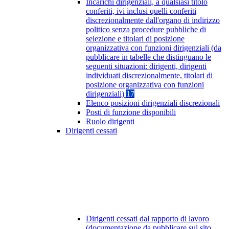
Incarichi dirigenziali, a qualsiasi titolo
conferiti, ivi inclusi quelli conferiti
discrezionalmente dall'organo di indirizzo
politico senza procedure pubbliche di
selezione e titolari di posizione
organizzativa con funzioni dirigenziali (da
pubblicare in tabelle che distinguano le
seguenti situazioni: dirigenti, dirigenti
individuati discrezionalmente, titolari di
posizione organizzativa con funzioni
dirigenziali)
17
Elenco posizioni dirigenziali discrezionali
Posti di funzione disponibili
Ruolo dirigenti
Dirigenti cessati
Dirigenti cessati dal rapporto di lavoro
(documentazione da pubblicare sul sito