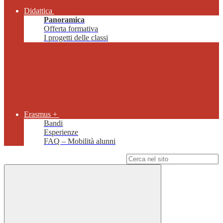
Didattica
Panoramica
Offerta formativa
I progetti delle classi
Erasmus +
Bandi
Esperienze
FAQ – Mobilità alunni
Campo di ricerca per le pagine del sito