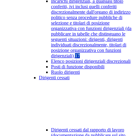
Incarichi dirigenziali, a qualsiasi titolo
conferiti, ivi inclusi quelli conferiti
discrezionalmente dall'organo di indirizzo
politico senza procedure pubbliche di
selezione e titolari di posizione
organizzativa con funzioni dirigenziali (da
pubblicare in tabelle che distinguano le
seguenti situazioni: dirigenti, dirigenti
individuati discrezionalmente, titolari di
posizione organizzativa con funzioni
dirigenziali)
17
Elenco posizioni dirigenziali discrezionali
Posti di funzione disponibili
Ruolo dirigenti
Dirigenti cessati
Dirigenti cessati dal rapporto di lavoro
(documentazione da pubblicare sul sito