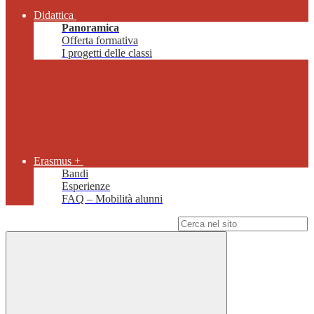
Didattica
Panoramica
Offerta formativa
I progetti delle classi
Erasmus +
Bandi
Esperienze
FAQ – Mobilità alunni
Campo di ricerca per le pagine del sito