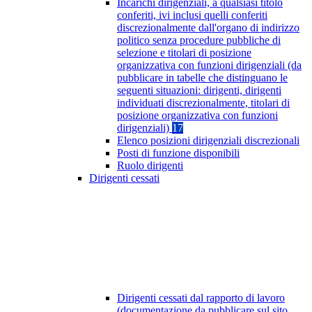
Incarichi dirigenziali, a qualsiasi titolo
conferiti, ivi inclusi quelli conferiti
discrezionalmente dall'organo di indirizzo
politico senza procedure pubbliche di
selezione e titolari di posizione
organizzativa con funzioni dirigenziali (da
pubblicare in tabelle che distinguano le
seguenti situazioni: dirigenti, dirigenti
individuati discrezionalmente, titolari di
posizione organizzativa con funzioni
dirigenziali)
17
Elenco posizioni dirigenziali discrezionali
Posti di funzione disponibili
Ruolo dirigenti
Dirigenti cessati
Dirigenti cessati dal rapporto di lavoro
(documentazione da pubblicare sul sito