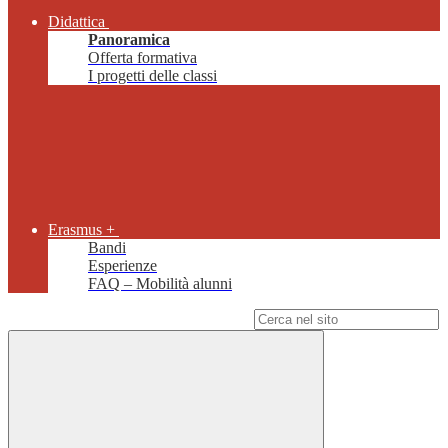
Didattica
Panoramica
Offerta formativa
I progetti delle classi
Erasmus +
Bandi
Esperienze
FAQ – Mobilità alunni
Campo di ricerca per le pagine del sito