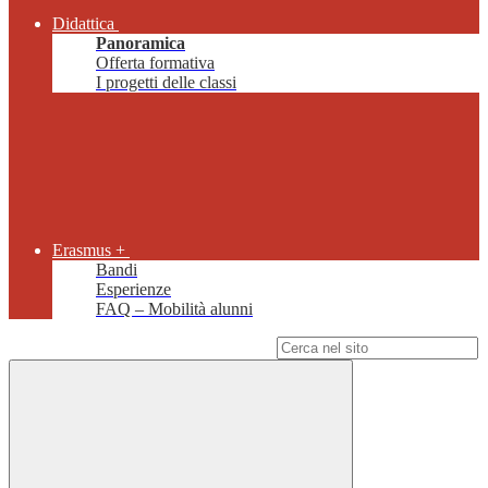
Didattica
Panoramica
Offerta formativa
I progetti delle classi
Erasmus +
Bandi
Esperienze
FAQ – Mobilità alunni
Campo di ricerca per le pagine del sito