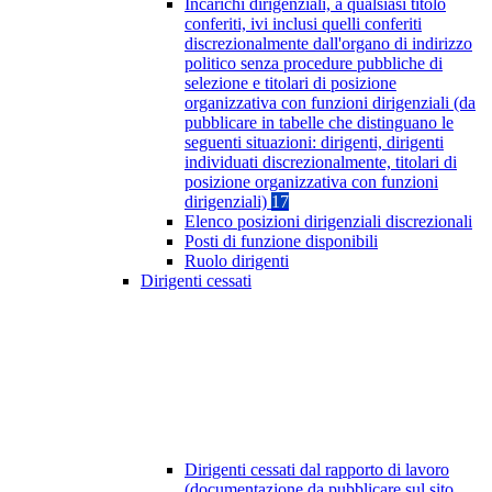
Incarichi dirigenziali, a qualsiasi titolo
conferiti, ivi inclusi quelli conferiti
discrezionalmente dall'organo di indirizzo
politico senza procedure pubbliche di
selezione e titolari di posizione
organizzativa con funzioni dirigenziali (da
pubblicare in tabelle che distinguano le
seguenti situazioni: dirigenti, dirigenti
individuati discrezionalmente, titolari di
posizione organizzativa con funzioni
dirigenziali)
17
Elenco posizioni dirigenziali discrezionali
Posti di funzione disponibili
Ruolo dirigenti
Dirigenti cessati
Dirigenti cessati dal rapporto di lavoro
(documentazione da pubblicare sul sito