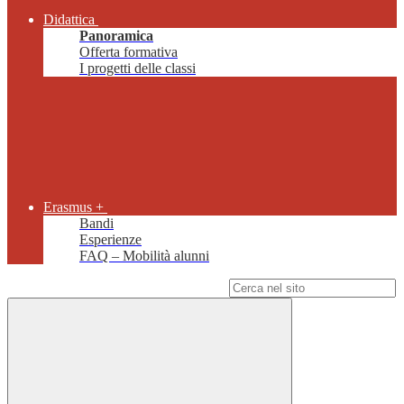
Didattica
Panoramica
Offerta formativa
I progetti delle classi
Erasmus +
Bandi
Esperienze
FAQ – Mobilità alunni
Campo di ricerca per le pagine del sito