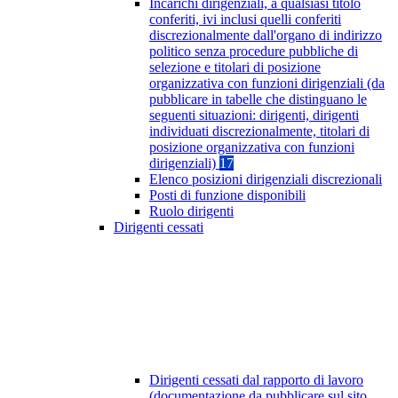
Incarichi dirigenziali, a qualsiasi titolo
conferiti, ivi inclusi quelli conferiti
discrezionalmente dall'organo di indirizzo
politico senza procedure pubbliche di
selezione e titolari di posizione
organizzativa con funzioni dirigenziali (da
pubblicare in tabelle che distinguano le
seguenti situazioni: dirigenti, dirigenti
individuati discrezionalmente, titolari di
posizione organizzativa con funzioni
dirigenziali)
17
Elenco posizioni dirigenziali discrezionali
Posti di funzione disponibili
Ruolo dirigenti
Dirigenti cessati
Dirigenti cessati dal rapporto di lavoro
(documentazione da pubblicare sul sito