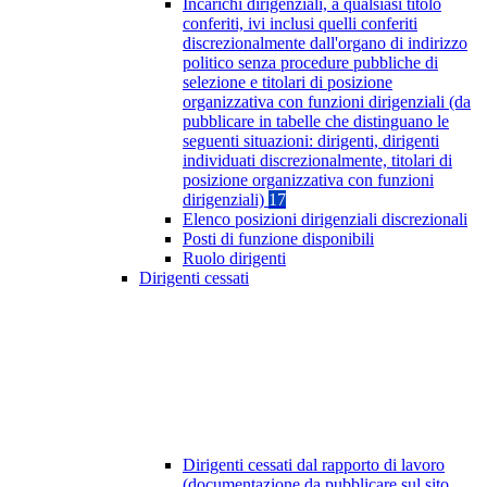
Incarichi dirigenziali, a qualsiasi titolo
conferiti, ivi inclusi quelli conferiti
discrezionalmente dall'organo di indirizzo
politico senza procedure pubbliche di
selezione e titolari di posizione
organizzativa con funzioni dirigenziali (da
pubblicare in tabelle che distinguano le
seguenti situazioni: dirigenti, dirigenti
individuati discrezionalmente, titolari di
posizione organizzativa con funzioni
dirigenziali)
17
Elenco posizioni dirigenziali discrezionali
Posti di funzione disponibili
Ruolo dirigenti
Dirigenti cessati
Dirigenti cessati dal rapporto di lavoro
(documentazione da pubblicare sul sito