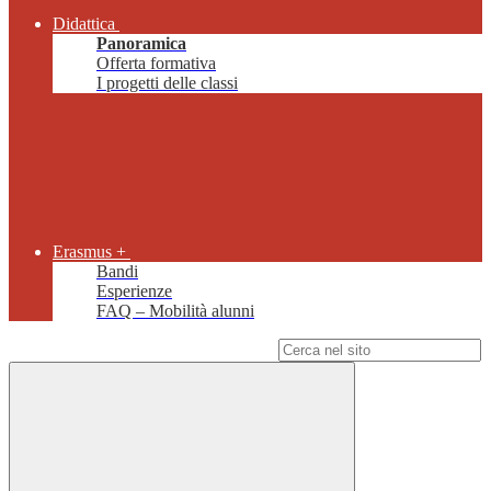
Didattica
Panoramica
Offerta formativa
I progetti delle classi
Erasmus +
Bandi
Esperienze
FAQ – Mobilità alunni
Campo di ricerca per le pagine del sito