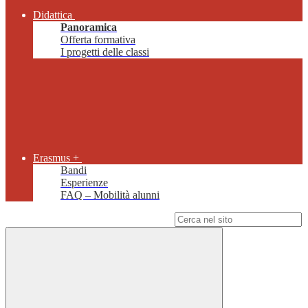
Didattica
Panoramica
Offerta formativa
I progetti delle classi
Erasmus +
Bandi
Esperienze
FAQ – Mobilità alunni
Campo di ricerca per le pagine del sito