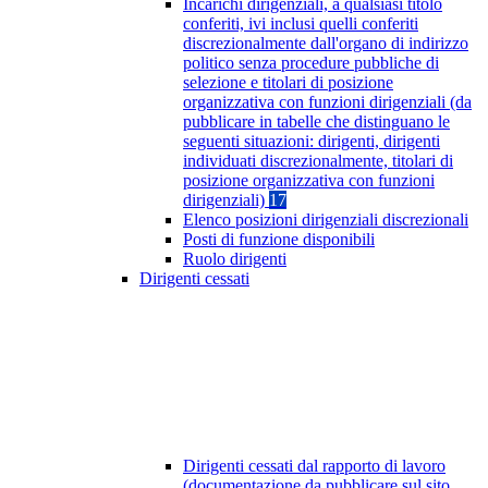
Incarichi dirigenziali, a qualsiasi titolo
conferiti, ivi inclusi quelli conferiti
discrezionalmente dall'organo di indirizzo
politico senza procedure pubbliche di
selezione e titolari di posizione
organizzativa con funzioni dirigenziali (da
pubblicare in tabelle che distinguano le
seguenti situazioni: dirigenti, dirigenti
individuati discrezionalmente, titolari di
posizione organizzativa con funzioni
dirigenziali)
17
Elenco posizioni dirigenziali discrezionali
Posti di funzione disponibili
Ruolo dirigenti
Dirigenti cessati
Dirigenti cessati dal rapporto di lavoro
(documentazione da pubblicare sul sito