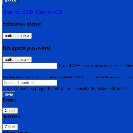
-
Entra con SPID
Entra con CIE
Seleziona utente
button close
×
Recupero password
button close
×
E-mail
Verrà inviato un messaggio all'indirizz
Non hai una e-mail associata al nome utente? Effettua il reset della password tram
E-mail inviata, si prega di controllare la casella di posta elettronica!
Errore
Chiudi
Successo
Chiudi
Informazione