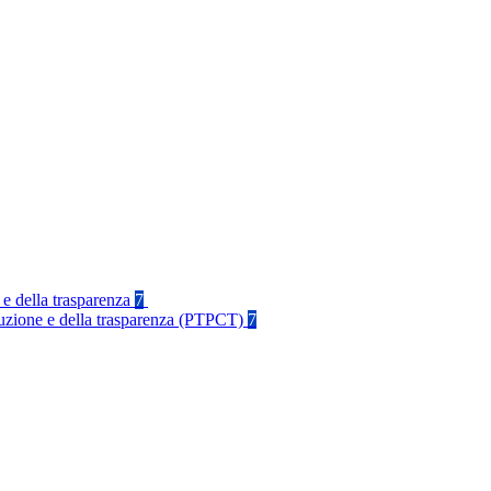
 e della trasparenza
7
rruzione e della trasparenza (PTPCT)
7