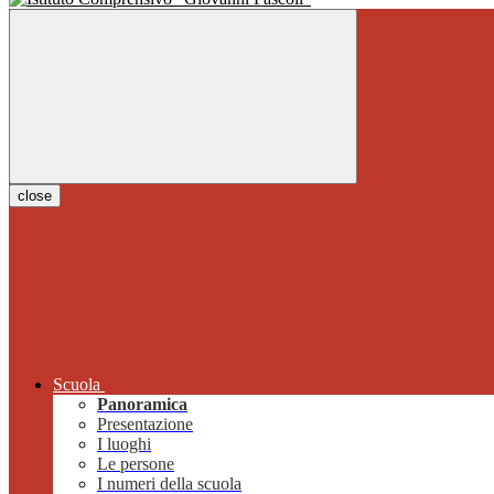
close
Scuola
Panoramica
Presentazione
I luoghi
Le persone
I numeri della scuola