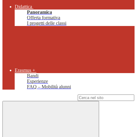
Didattica
Panoramica
Offerta formativa
I progetti delle classi
Erasmus +
Bandi
Esperienze
FAQ – Mobilità alunni
Campo di ricerca per le pagine del sito