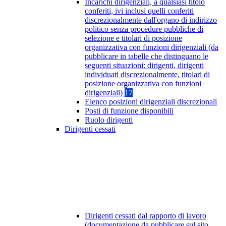
Incarichi dirigenziali, a qualsiasi titolo
conferiti, ivi inclusi quelli conferiti
discrezionalmente dall'organo di indirizzo
politico senza procedure pubbliche di
selezione e titolari di posizione
organizzativa con funzioni dirigenziali (da
pubblicare in tabelle che distinguano le
seguenti situazioni: dirigenti, dirigenti
individuati discrezionalmente, titolari di
posizione organizzativa con funzioni
dirigenziali)
17
Elenco posizioni dirigenziali discrezionali
Posti di funzione disponibili
Ruolo dirigenti
Dirigenti cessati
Dirigenti cessati dal rapporto di lavoro
(documentazione da pubblicare sul sito