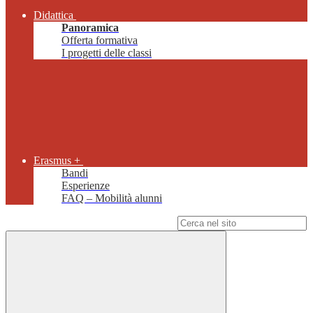
Didattica
Panoramica
Offerta formativa
I progetti delle classi
Erasmus +
Bandi
Esperienze
FAQ – Mobilità alunni
Campo di ricerca per le pagine del sito