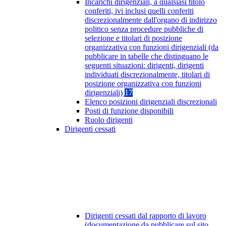
Incarichi dirigenziali, a qualsiasi titolo
conferiti, ivi inclusi quelli conferiti
discrezionalmente dall'organo di indirizzo
politico senza procedure pubbliche di
selezione e titolari di posizione
organizzativa con funzioni dirigenziali (da
pubblicare in tabelle che distinguano le
seguenti situazioni: dirigenti, dirigenti
individuati discrezionalmente, titolari di
posizione organizzativa con funzioni
dirigenziali)
17
Elenco posizioni dirigenziali discrezionali
Posti di funzione disponibili
Ruolo dirigenti
Dirigenti cessati
Dirigenti cessati dal rapporto di lavoro
(documentazione da pubblicare sul sito