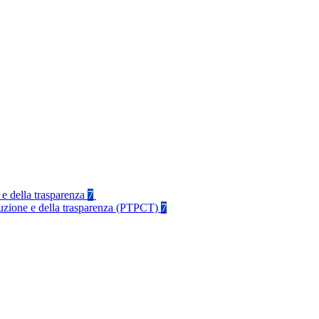
 e della trasparenza
7
rruzione e della trasparenza (PTPCT)
7