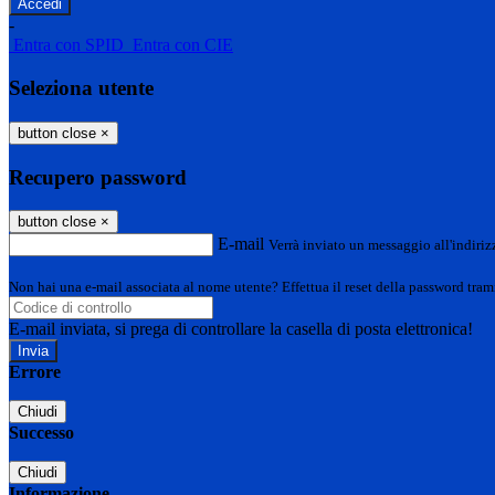
-
Entra con SPID
Entra con CIE
Seleziona utente
button close
×
Recupero password
button close
×
E-mail
Verrà inviato un messaggio all'indirizz
Non hai una e-mail associata al nome utente? Effettua il reset della password tram
E-mail inviata, si prega di controllare la casella di posta elettronica!
Errore
Chiudi
Successo
Chiudi
Informazione