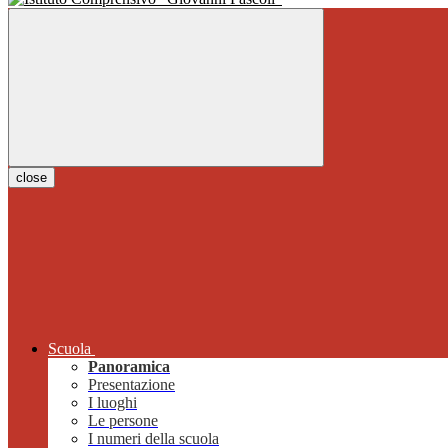
close
Scuola
Panoramica
Presentazione
I luoghi
Le persone
I numeri della scuola