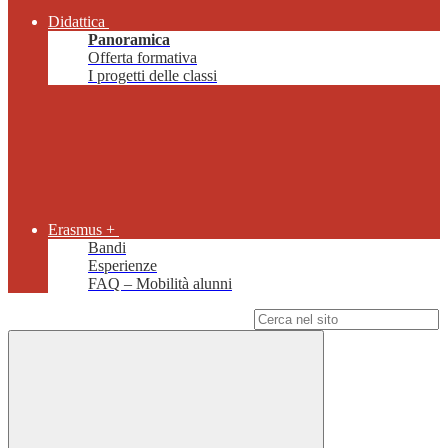
Didattica
Panoramica
Offerta formativa
I progetti delle classi
Erasmus +
Bandi
Esperienze
FAQ – Mobilità alunni
Campo di ricerca per le pagine del sito