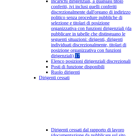
Incarichi dirigenziali, a qualsiasi titolo
conferiti, ivi inclusi quelli conferiti
discrezionalmente dall'organo di indirizzo
politico senza procedure pubbliche di
selezione e titolari di posizione
organizzativa con funzioni dirigenziali (da
pubblicare in tabelle che distinguano le
seguenti situazioni: dirigenti, dirigenti
individuati discrezionalmente, titolari di
posizione organizzativa con funzioni
dirigenziali)
17
Elenco posizioni dirigenziali discrezionali
Posti di funzione disponibili
Ruolo dirigenti
Dirigenti cessati
Dirigenti cessati dal rapporto di lavoro
(documentazione da pubblicare sul sito