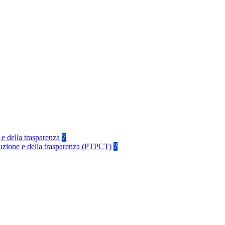
 e della trasparenza
7
rruzione e della trasparenza (PTPCT)
7