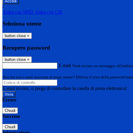
-
Entra con SPID
Entra con CIE
Seleziona utente
button close
×
Recupero password
button close
×
E-mail
Verrà inviato un messaggio all'indirizz
Non hai una e-mail associata al nome utente? Effettua il reset della password tram
E-mail inviata, si prega di controllare la casella di posta elettronica!
Errore
Chiudi
Successo
Chiudi
Informazione