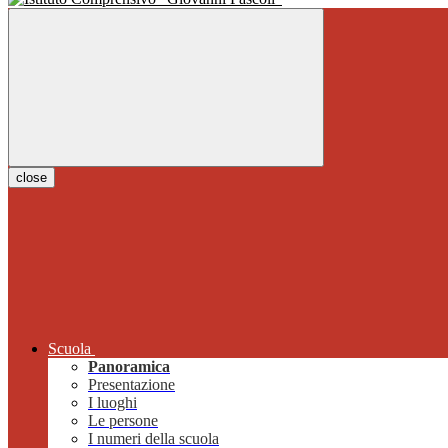
close
Scuola
Panoramica
Presentazione
I luoghi
Le persone
I numeri della scuola