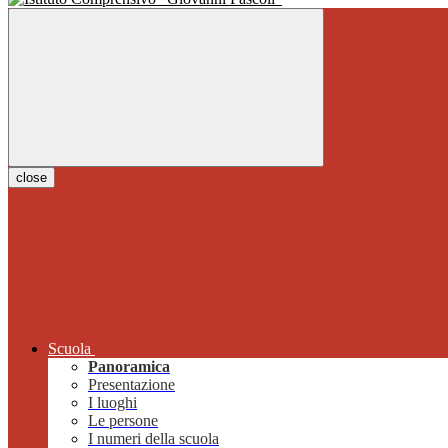
close
Scuola
Panoramica
Presentazione
I luoghi
Le persone
I numeri della scuola