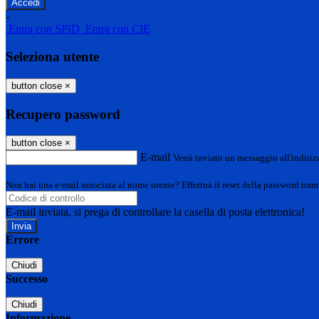
-
Entra con SPID
Entra con CIE
Seleziona utente
button close
×
Recupero password
button close
×
E-mail
Verrà inviato un messaggio all'indirizz
Non hai una e-mail associata al nome utente? Effettua il reset della password tram
E-mail inviata, si prega di controllare la casella di posta elettronica!
Errore
Chiudi
Successo
Chiudi
Informazione