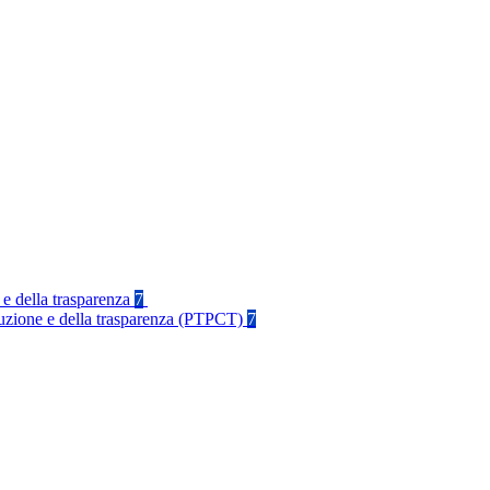
 e della trasparenza
7
rruzione e della trasparenza (PTPCT)
7