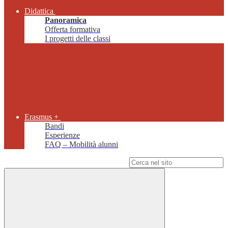
Didattica
Panoramica
Offerta formativa
I progetti delle classi
Erasmus +
Bandi
Esperienze
FAQ – Mobilità alunni
Campo di ricerca per le pagine del sito