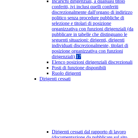
Incarichi dirigenziali, a qualsiasi titolo
conferiti, ivi inclusi quelli conferiti
discrezionalmente dall'organo di indirizzo
politico senza procedure pubbliche di
selezione e titolari di posizione
organizzativa con funzioni dirigenziali (da
pubblicare in tabelle che distinguano le
seguenti situazioni: dirigenti, dirigenti
individuati discrezionalmente, titolari di
posizione organizzativa con funzioni
dirigenziali)
17
Elenco posizioni dirigenziali discrezionali
Posti di funzione disponibili
Ruolo dirigenti
Dirigenti cessati
Dirigenti cessati dal rapporto di lavoro
(documentazione da pubblicare sul sito