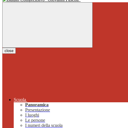
close
Scuola
Panoramica
Presentazione
I luoghi
Le persone
I numeri della scuola