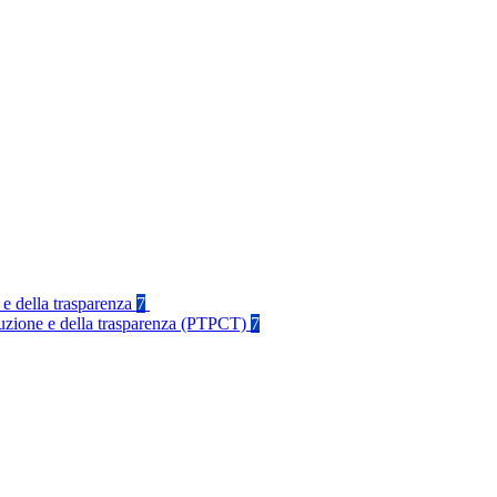
 e della trasparenza
7
rruzione e della trasparenza (PTPCT)
7