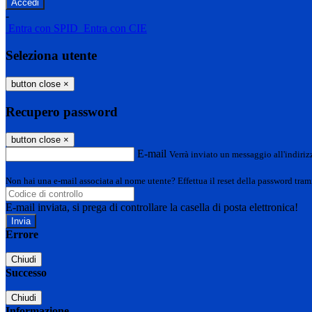
-
Entra con SPID
Entra con CIE
Seleziona utente
button close
×
Recupero password
button close
×
E-mail
Verrà inviato un messaggio all'indirizz
Non hai una e-mail associata al nome utente? Effettua il reset della password tram
E-mail inviata, si prega di controllare la casella di posta elettronica!
Errore
Chiudi
Successo
Chiudi
Informazione