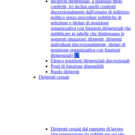
Incarichi dirigenziali, a qualsiasi titolo
conferiti, ivi inclusi quelli conferiti
discrezionalmente dall'organo di indirizzo
politico senza procedure pubbliche di
selezione e titolari di posizione
organizzativa con funzioni dirigenziali (da
pubblicare in tabelle che distinguano le
seguenti situazioni: dirigenti, dirigenti
individuati discrezionalmente, titolari di
posizione organizzativa con funzioni
dirigenziali)
17
Elenco posizioni dirigenziali discrezionali
Posti di funzione disponibili
Ruolo dirigenti
Dirigenti cessati
Dirigenti cessati dal rapporto di lavoro
(documentazione da pubblicare sul sito