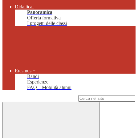
Didattica
Panoramica
Offerta formativa
I progetti delle classi
Erasmus +
Bandi
Esperienze
FAQ – Mobilità alunni
Campo di ricerca per le pagine del sito