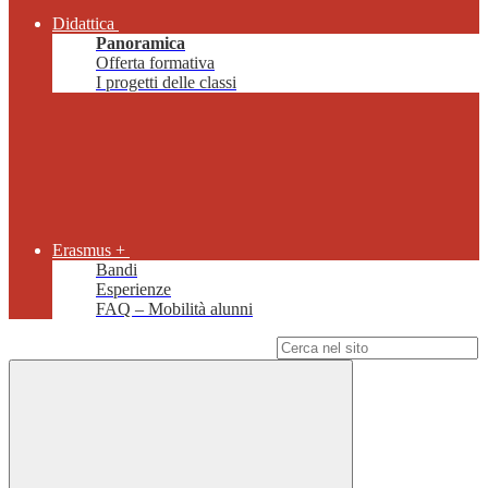
Didattica
Panoramica
Offerta formativa
I progetti delle classi
Erasmus +
Bandi
Esperienze
FAQ – Mobilità alunni
Campo di ricerca per le pagine del sito