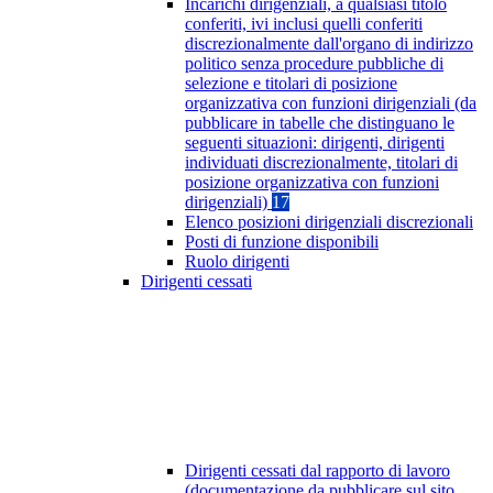
Incarichi dirigenziali, a qualsiasi titolo
conferiti, ivi inclusi quelli conferiti
discrezionalmente dall'organo di indirizzo
politico senza procedure pubbliche di
selezione e titolari di posizione
organizzativa con funzioni dirigenziali (da
pubblicare in tabelle che distinguano le
seguenti situazioni: dirigenti, dirigenti
individuati discrezionalmente, titolari di
posizione organizzativa con funzioni
dirigenziali)
17
Elenco posizioni dirigenziali discrezionali
Posti di funzione disponibili
Ruolo dirigenti
Dirigenti cessati
Dirigenti cessati dal rapporto di lavoro
(documentazione da pubblicare sul sito