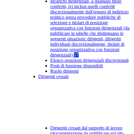
Incarichi dirigenziali, a qualsiasi titolo
conferiti, ivi inclusi quelli conferiti
discrezionalmente dall'organo di indirizzo
politico senza procedure pubbliche di
selezione e titolari di posizione
organizzativa con funzioni dirigenziali (da
pubblicare in tabelle che distinguano le
seguenti situazioni: dirigenti, dirigenti
individuati discrezionalmente, titolari di
posizione organizzativa con funzioni
dirigenziali)
17
Elenco posizioni dirigenziali discrezionali
Posti di funzione disponibili
Ruolo dirigenti
Dirigenti cessati
Dirigenti cessati dal rapporto di lavoro
(documentazione da pubblicare sul sito