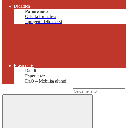
Didattica
Panoramica
Offerta formativa
I progetti delle classi
Erasmus +
Bandi
Esperienze
FAQ – Mobilità alunni
Campo di ricerca per le pagine del sito