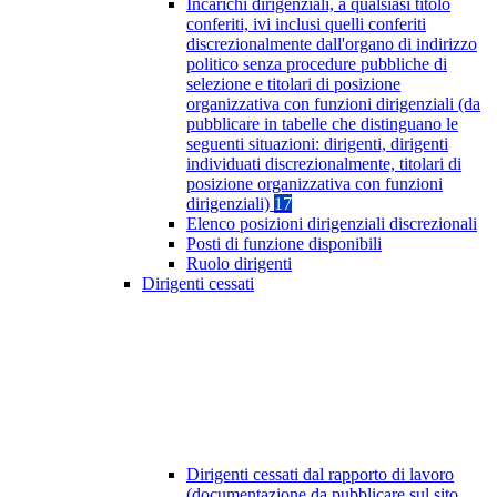
Incarichi dirigenziali, a qualsiasi titolo
conferiti, ivi inclusi quelli conferiti
discrezionalmente dall'organo di indirizzo
politico senza procedure pubbliche di
selezione e titolari di posizione
organizzativa con funzioni dirigenziali (da
pubblicare in tabelle che distinguano le
seguenti situazioni: dirigenti, dirigenti
individuati discrezionalmente, titolari di
posizione organizzativa con funzioni
dirigenziali)
17
Elenco posizioni dirigenziali discrezionali
Posti di funzione disponibili
Ruolo dirigenti
Dirigenti cessati
Dirigenti cessati dal rapporto di lavoro
(documentazione da pubblicare sul sito