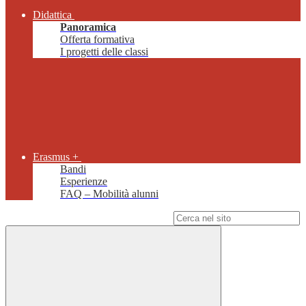
Didattica
Panoramica
Offerta formativa
I progetti delle classi
Erasmus +
Bandi
Esperienze
FAQ – Mobilità alunni
Campo di ricerca per le pagine del sito