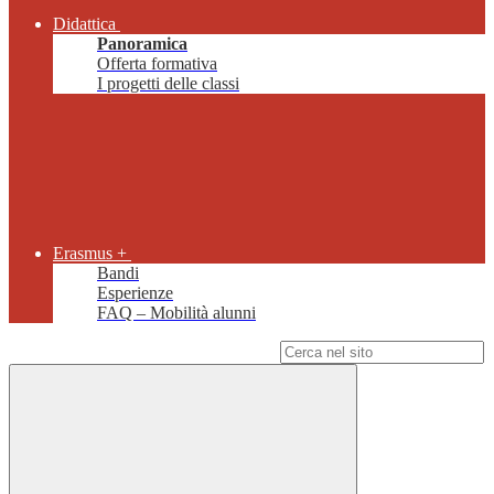
Didattica
Panoramica
Offerta formativa
I progetti delle classi
Erasmus +
Bandi
Esperienze
FAQ – Mobilità alunni
Campo di ricerca per le pagine del sito