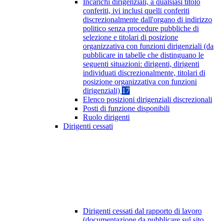
Incarichi dirigenziali, a qualsiasi titolo
conferiti, ivi inclusi quelli conferiti
discrezionalmente dall'organo di indirizzo
politico senza procedure pubbliche di
selezione e titolari di posizione
organizzativa con funzioni dirigenziali (da
pubblicare in tabelle che distinguano le
seguenti situazioni: dirigenti, dirigenti
individuati discrezionalmente, titolari di
posizione organizzativa con funzioni
dirigenziali)
17
Elenco posizioni dirigenziali discrezionali
Posti di funzione disponibili
Ruolo dirigenti
Dirigenti cessati
Dirigenti cessati dal rapporto di lavoro
(documentazione da pubblicare sul sito