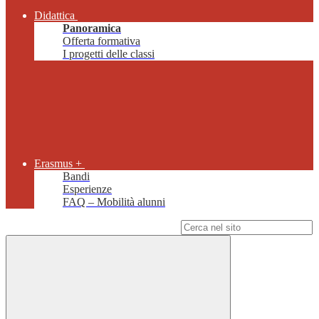
Didattica
Panoramica
Offerta formativa
I progetti delle classi
Erasmus +
Bandi
Esperienze
FAQ – Mobilità alunni
Campo di ricerca per le pagine del sito