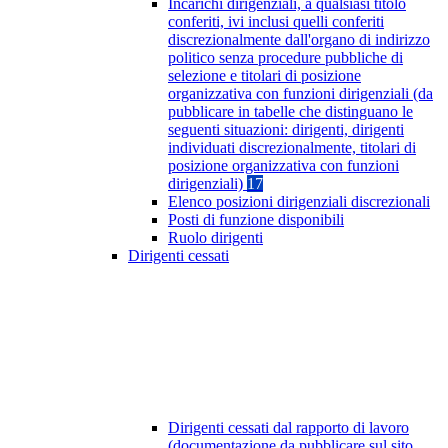
Incarichi dirigenziali, a qualsiasi titolo
conferiti, ivi inclusi quelli conferiti
discrezionalmente dall'organo di indirizzo
politico senza procedure pubbliche di
selezione e titolari di posizione
organizzativa con funzioni dirigenziali (da
pubblicare in tabelle che distinguano le
seguenti situazioni: dirigenti, dirigenti
individuati discrezionalmente, titolari di
posizione organizzativa con funzioni
dirigenziali)
17
Elenco posizioni dirigenziali discrezionali
Posti di funzione disponibili
Ruolo dirigenti
Dirigenti cessati
Dirigenti cessati dal rapporto di lavoro
(documentazione da pubblicare sul sito