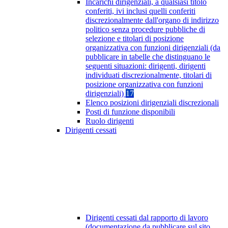
Incarichi dirigenziali, a qualsiasi titolo
conferiti, ivi inclusi quelli conferiti
discrezionalmente dall'organo di indirizzo
politico senza procedure pubbliche di
selezione e titolari di posizione
organizzativa con funzioni dirigenziali (da
pubblicare in tabelle che distinguano le
seguenti situazioni: dirigenti, dirigenti
individuati discrezionalmente, titolari di
posizione organizzativa con funzioni
dirigenziali)
17
Elenco posizioni dirigenziali discrezionali
Posti di funzione disponibili
Ruolo dirigenti
Dirigenti cessati
Dirigenti cessati dal rapporto di lavoro
(documentazione da pubblicare sul sito