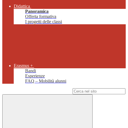
Didattica
Panoramica
Offerta formativa
I progetti delle classi
Erasmus +
Bandi
Esperienze
FAQ – Mobilità alunni
Campo di ricerca per le pagine del sito