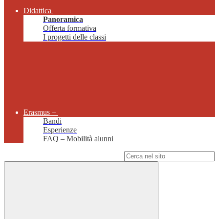
Didattica
Panoramica
Offerta formativa
I progetti delle classi
Erasmus +
Bandi
Esperienze
FAQ – Mobilità alunni
Campo di ricerca per le pagine del sito