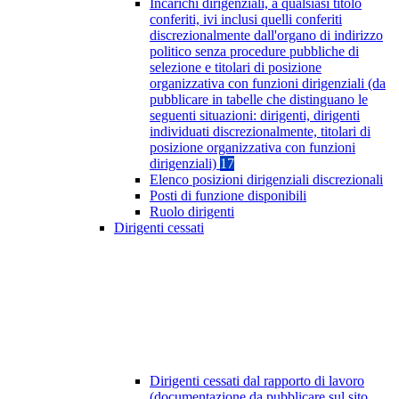
Incarichi dirigenziali, a qualsiasi titolo
conferiti, ivi inclusi quelli conferiti
discrezionalmente dall'organo di indirizzo
politico senza procedure pubbliche di
selezione e titolari di posizione
organizzativa con funzioni dirigenziali (da
pubblicare in tabelle che distinguano le
seguenti situazioni: dirigenti, dirigenti
individuati discrezionalmente, titolari di
posizione organizzativa con funzioni
dirigenziali)
17
Elenco posizioni dirigenziali discrezionali
Posti di funzione disponibili
Ruolo dirigenti
Dirigenti cessati
Dirigenti cessati dal rapporto di lavoro
(documentazione da pubblicare sul sito